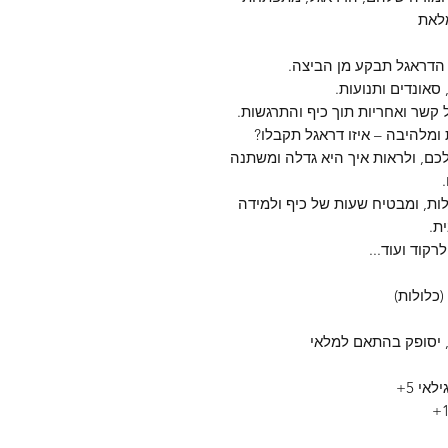
לאת
ה
דראגל
תבקע מן הביצה.
סאונדים ותנועות.
 קשר ואחריות תוך כיף והתרגשות.
ומלהיבה – איזו
דראגל
תקבלו?
ם, ולראות איך היא גדלה ומשתנה
.
ות, ומבטיח שעות של כיף ולמידה
ת.
רקוד ועוד...
, יסופק בהתאם למלאי
י 5+