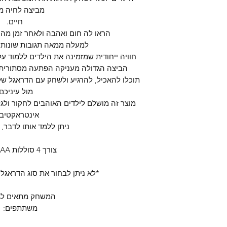
מביצה לחיה מ
חיים.
הראו לה חום ואהבה ולאחר זמן מה 
למעלה ממאה תגובות שונות, 
חוויה ייחודית שמזמינה את הילדים ללמוד על
הביצה הגדולה מעניקה הפתעה מסתורית 
תוכלו להאכיל, להרגיע ולשחק עם ה
דראגל
שלכ
מול עיניכם
מוצר זה מושלם לילדים האוהבים לחקור ולגל
אינטראקטיבי
ניתן ללמד אותו לדבר, ל
צורך 4 סוללות AA (כלולות)
*לא ניתן לבחור את סוג הדראגל
המשחק מתאים לגילא
משתתפים: 1+