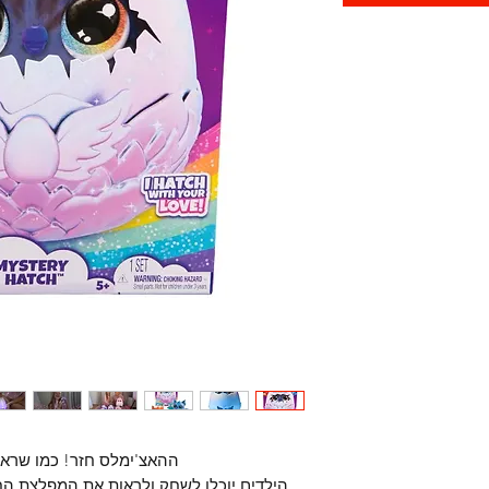
ההאצ'ימלס חזר! כמו שראי
הילדים יוכלו לשחק ולראות את המפלצת ה