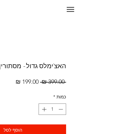
האצ'ימלס גדול- מסתורין
מחיר
מחיר
 ‏399.00 ‏₪ 
רגיל
מבצע
כמות
*
הוסף לסל